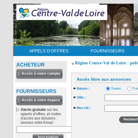
APPELS D'OFFRES
FOURNISSEURS
Région Centre-Val de Loire : publi
ACHETEUR
Accès à votre compte
Accès libre aux annonces
Nature :
Toutes
Tra
FOURNISSEURS
Ville :
Accès à votre espace
Mot-clé :
Alerte gratuite
sur les
appels d'offres, et codes
d'accès aux dossiers :
donnez votre Email :